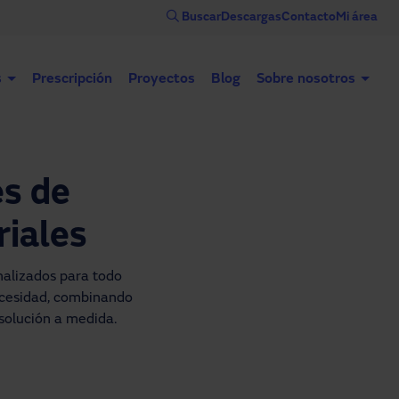
Buscar
Descargas
Contacto
Mi área
s
Prescripción
Proyectos
Blog
Sobre nosotros
Puertas automáticas
Puertas industriales
Con
es de
riales
alizados para todo 
ecesidad, combinando 
solución a medida.