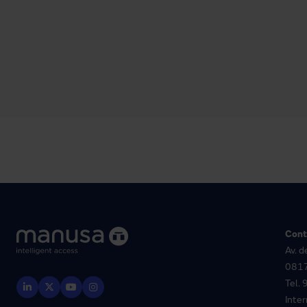
Cont
Av. d
0817
Tel.
Inte