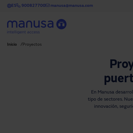
Pasar al contenido principal
ES
900827700
manusa@manusa.com
Inicio
Proyectos
Proy
puert
En Manusa desarroll
tipo de sectores. Nu
innovación, segur