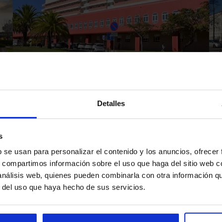
Hospital Garcia de Orta
Detalles
«
‹
…
26
27
28
29
30
Primera página
Página anterior
Página
Página
Página
Página
Página act
s
b se usan para personalizar el contenido y los anuncios, ofrecer
s, compartimos información sobre el uso que haga del sitio web 
 análisis web, quienes pueden combinarla con otra información q
r del uso que haya hecho de sus servicios.