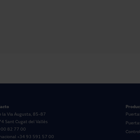
acto
Produc
e la Via Augusta, 85-87
Puerta
4 Sant Cugat del Vallès
Puertas
900 82 77 00
Contro
rnacional
+34 93 591 57 00